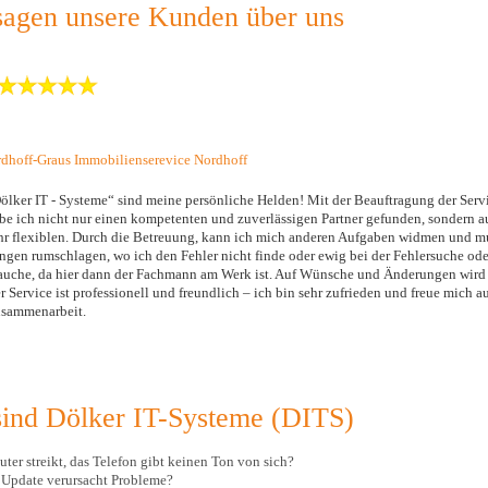
sagen unsere Kunden über uns
dhoff-Graus Immobilienserevice Nordhoff
ölker IT - Systeme“ sind meine persönliche Helden! Mit der Beauftragung der Servi
be ich nicht nur einen kompetenten und zuverlässigen Partner gefunden, sondern 
hr flexiblen. Durch die Betreuung, kann ich mich anderen Aufgaben widmen und mu
ngen rumschlagen, wo ich den Fehler nicht finde oder ewig bei der Fehlersuche od
auche, da hier dann der Fachmann am Werk ist. Auf Wünsche und Änderungen wird s
r Service ist professionell und freundlich – ich bin sehr zufrieden und freue mich au
sammenarbeit.
sind Dölker IT-Systeme (DITS)
ter streikt, das Telefon gibt keinen Ton von sich?
e Update verursacht Probleme?