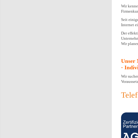
Wir kenne
Firmenku
Seit eini
Internet 
Der effek
Unternehm
Wir plane
Unser 
· Indi
Wir suche
Vorausset
Tele