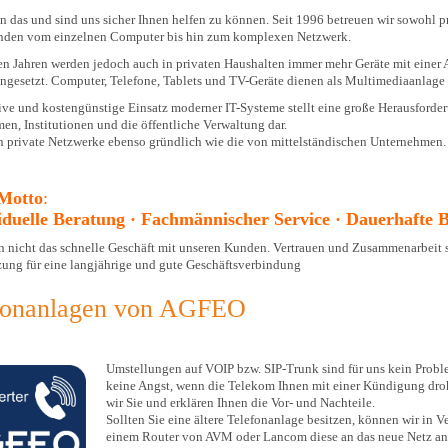
n das und sind uns sicher Ihnen helfen zu können. Seit 1996 betreuen wir sowohl pr
nden vom einzelnen Computer bis hin zum komplexen Netzwerk.
gen Jahren werden jedoch auch in privaten Haushalten immer mehr Geräte mit einer
eingesetzt. Computer, Telefone, Tablets und TV-Geräte dienen als Multimediaanlage
tive und kostengünstige Einsatz moderner IT-Systeme stellt eine große Herausforde
en, Institutionen und die öffentliche Verwaltung dar.
n private Netzwerke ebenso gründlich wie die von mittelständischen Unternehmen.
Motto
:
viduelle Beratung · Fachmännischer Service · Dauerhafte 
n nicht das schnelle Geschäft mit unseren Kunden. Vertrauen und Zusammenarbeit 
zung für eine langjährige und gute Geschäftsverbindung
fonanlagen von AGFEO
Umstellungen auf VOIP bzw. SIP-Trunk sind für uns kein Probl
keine Angst, wenn die Telekom Ihnen mit einer Kündigung droh
wir Sie und erklären Ihnen die Vor- und Nachteile.
Sollten Sie eine ältere Telefonanlage besitzen, können wir in 
einem Router von AVM oder Lancom diese an das neue Netz a