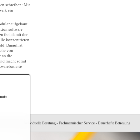
en schreiben: Mit
erk ein
odular aufgebaut
ution software
frei, damit der
elle konzentrieren
ld. Darauf ist
äche von
 an die
nd macht somit
ftwarebasierte
immte
 Unser Motto: Individuelle Beratung - Fachmännischer Service - Dauerhafte Betreuung