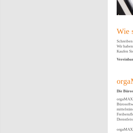
Wie 
Schreiben
Wir haben
Kaufen Sie
Vereinbar
orga
Die Büros
orgaMAX i
Bürosoftwa
mittelstä
Freiberuf
Dienstleis
orgaMAX i