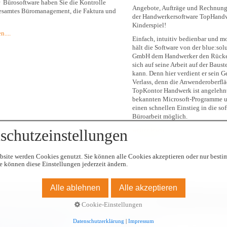
r Bürosoftware haben Sie die Kontrolle
Angebote, Aufträge und Rechnung
gesamtes Büromanagement, die Faktura und
der Handwerkersoftware TopHandw
Kinderspiel!
n....
Einfach, intuitiv bedienbar und m
hält die Software von der blue:sol
GmbH dem Handwerker den Rücken 
sich auf seine Arbeit auf der Baust
kann. Denn hier verdient er sein Ge
Verlass, denn die Anwenderoberfl
TopKontor Handwerk ist angelehnt
bekannten Microsoft-Programme u
einen schnellen Einstieg in die so
Büroarbeit möglich.
schutzeinstellungen
weiter lesen...
bsite werden Cookies genutzt. Sie können alle Cookies akzeptieren oder nur best
e können diese Einstellungen jederzeit ändern.
Alle ablehnen
Alle akzeptieren
© 2025/05 Dölker IT-Systeme
Cookie-Einstellungen
Datenschutzerklärung
|
Impressum