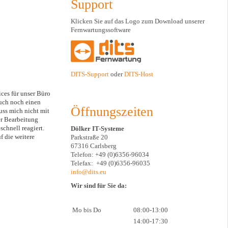
Support
Klicken Sie auf das Logo zum Download unserer
Fernwartungssoftware
DITS-Support
oder
DITS-Host
Stefan Harich
ces für unser Büro
Ein tolles Unternehmen. Man bekommt immer schnell geh
auch noch einen
gerne und schnell. Auch im Notfall sind sie immer da. M
Öffnungszeiten
ss mich nicht mit
Lösungen für alle Belange der IT. Danke an alle eurer Ma
er Bearbeitung
chnell reagiert.
Dölker IT-Systeme
f die weitere
Parkstraße 20
67316 Carlsberg
Telefon: +49 (0)6356-96034
Telefax: +49 (0)6356-96035
info@dits.eu
Wir sind für Sie da:
Mo bis Do
08:00-13:00
14:00-17:30